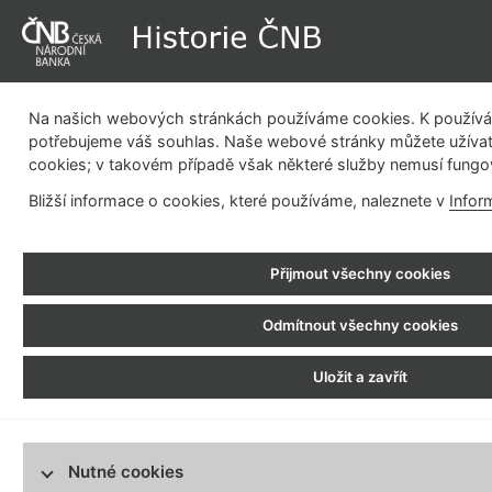
Na našich webových stránkách používáme cookies. K používán
potřebujeme váš souhlas. Naše webové stránky můžete užívat
cookies; v takovém případě však některé služby nemusí fungo
Dějiny instituce
Měnová politika
Emisní činnost
Be
Bližší informace o cookies, které používáme, naleznete v
Infor
pla
Historie ČNB
>
Bezhotovostní platební styk
>
Vývoj platebního styku v samostatné České r
Přijmout všechny cookies
Bezhotovostní platební styk
Systém CERTIS
1900 - 1939
Odmítnout všechny cookies
Vývoj platebního styku do roku 1939
1939 - 1950
Původní systém pokrývající meziba
Uložit a zavřít
Platební styk během II. světové války a
února 1993 zúčtování pouze na úz
těsně po ní
tento systém vžil název CERTIS, k
1950 - 1952
Základní funkce systému jsou stále s
Okruhový platební styk v SBČS
banka pokrýt systémem zpracováv
Nutné cookies
1952 - 1960
desetiletí 21. století již nepracu
Mezipobočkový platební styk v SBČS