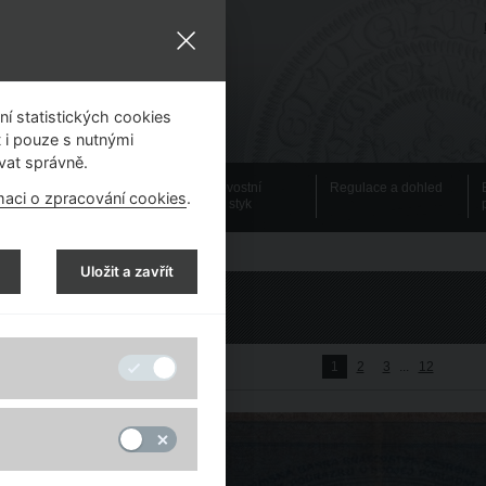
í statistických cookies
 i pouze s nutnými
vat správně.
Emisní činnost
Bezhotovostní
Regulace a dohled
maci o zpracování cookies
.
platební styk
Uložit a zavřít
Emisní činnost
1
2
3
...
12
 začátek