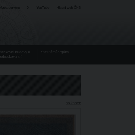
Mapa serveru
X
YouTube
Hlavní web ČNB
Bankovní budovy a
Statutární orgány
pobočková síť
na konec