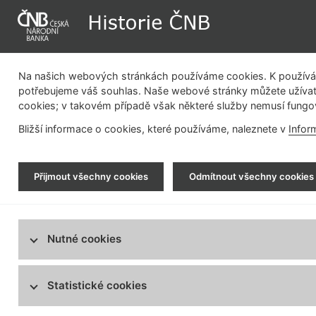
Na našich webových stránkách používáme cookies. K používán
potřebujeme váš souhlas. Naše webové stránky můžete užívat
cookies; v takovém případě však některé služby nemusí fungo
Dějiny instituce
Měnová politika
Bližší informace o cookies, které používáme, naleznete v
Infor
Historie ČNB
> Fotogalerie > Emisní činnost
Přijmout všechny cookies
Odmítnout všechny cookies
Dějiny instituce
Měnová politika
Emisní činnost
Nutné cookies
na
Bezhotovostní platební styk
Regulace finančního trhu
Statistické cookies
Bankovní budovy
Vývoj pobočkové sítě centrální banky