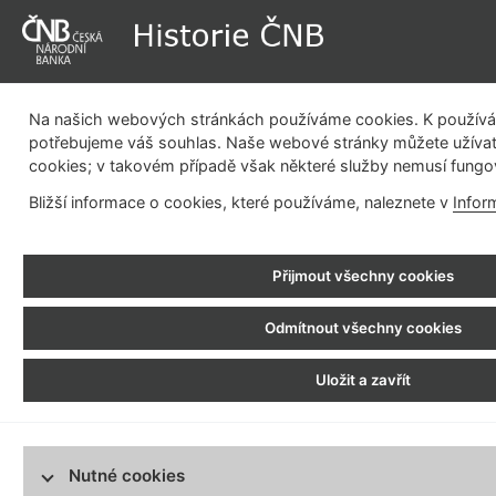
Na našich webových stránkách používáme cookies. K používán
potřebujeme váš souhlas. Naše webové stránky můžete užívat
cookies; v takovém případě však některé služby nemusí fungo
Dějiny instituce
Měnová politika
Emisní činnost
Be
Bližší informace o cookies, které používáme, naleznete v
Infor
pla
Historie ČNB
> Fotogalerie > Regulace finančního trhu
Přijmout všechny cookies
Dějiny instituce
Regulace finanč
Měnová politika
Odmítnout všechny cookies
Emisní činnost
na začátek
Uložit a zavřít
Bezhotovostní platební styk
Regulace finančního trhu
Bankovní budovy
Nutné cookies
Vývoj pobočkové sítě centrální banky