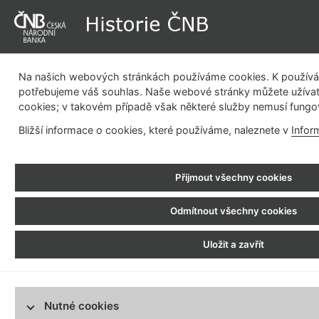
Na našich webových stránkách používáme cookies. K používán
potřebujeme váš souhlas. Naše webové stránky můžete užívat
cookies; v takovém případě však některé služby nemusí fungo
Dějiny instituce
Měnová politika
Emisní činnost
Be
Bližší informace o cookies, které používáme, naleznete v
Infor
pla
Historie ČNB
> Dějiny instituce
Přijmout všechny cookies
Dějiny instituce
1919 - 1926
Odmítnout všechny cookies
Bankovní úřad ministerstva financí
1926 - 1939
Uložit a zavřít
Národní banka Československá
1939 - 1945
Národní banka pro Čechy a Moravu
Česká národní ba
1945 - 1950
Nutné cookies
Národní banka Československá