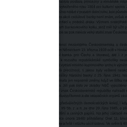
juje s drakem. Na pozadí se potom nalézá postava princezny a románské rotundy
rapor Jednoty Říp“ od Josefa Mánesa vytvořeného roku 1864 pro kulturní spolek 
zi obrazem z akcie a na praporu je možno nalézt v pravém dolní rohu, kde půvo
átní znak. Důvod volby motivu sv. Jiří pro akcii cedulové banky není znám, avšak e
ělesňoval cedulovou banku bojující s inflací v podobě draka. Význam svatojiřsk
ejmý také z toho, že byl zvolen i pro návrh bankovkového kolku, jenž měl být uži
 roce 1945. V podtisku textové části akcie se pak nalézá velký státní znak Českoslov
ratky ústavu (NBČ).
dulový ústav, bytostně spjatý s existencí nezávislého Československa a če
sazení zbytku českých zemí nacistickým Německem 15. března 1939 ocitl v hledá
yní již působící pod názvem Národní banka pro Čechy a Moravu), ale i z jej
skoslovenskou republiku. Vzhledem k rozsahu republikánské symboliky nesta
upační správa se proto rozhodla využít vydání nového kuponového archu k výměn
rodní banka Československá dokládá preciznost, s jakou byly veškeré neakc
ravených akcií došlo na základě vyhlášky Národní banky z 25. října 1941. N
razové části (svatojiřském motivu) doznala jen nepatrné změny, když ve štítku 
triaršího kříže. V poli pod obrazem sv. Jiří pak bylo ze zkratky NBČ vypuštěn
znamenal podtisk akcie; střední státní znak Československé republiky nahradil
roveň zmizelo na původní akcii téměř všudypřítomné a dle okupačních orgánů záv
 válce se situace zdánlivě vrátila do předválečných demokratických kolejí, i k
dílu III. dekretu prezidenta republiky č. 95 Sb. z. a n. ze dne 20. října 1945, o 
něžních ústavů, jakož i životních pojištění a cenných papírů. Na jeho základě 
45 (pro mimoevropské země do konce února 1946) přihlášeny. Dne 11. břez
skoslovenské přinesl znárodnění banky a řešil i otázku akcií ústavu. Ve svém § 4