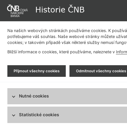
Na našich webových stránkách používáme cookies. K používán
potřebujeme váš souhlas. Naše webové stránky můžete užívat
cookies; v takovém případě však některé služby nemusí fungo
Dějiny instituce
Měnová politika
Bližší informace o cookies, které používáme, naleznete v
Infor
Historie ČNB
>
Dějiny instituce
>
Národní banka Česko
Přijmout všechny cookies
Odmítnout všechny cookies
Dějiny instituce
1919 - 1926
Bankovní úřad ministerstva financí
1926 - 1939
Nutné cookies
Ús
Národní banka Československá
kt
bu
Ustavující valná hromada Národní banky
12
Statistické cookies
Československé
ku
Akcie Národní banky Československé
Pr