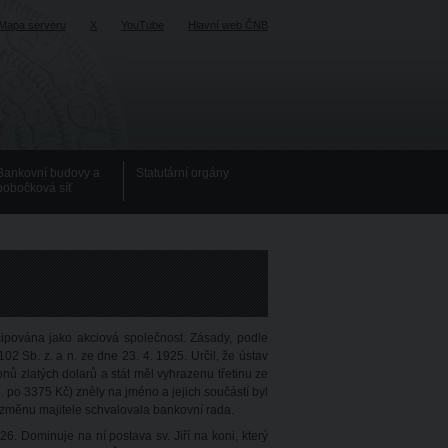
Mapa serveru
X
YouTube
Hlavní web ČNB
Bankovní budovy a
Statutární orgány
pobočková síť
ipována jako akciová společnost. Zásady, podle
02 Sb. z. a n. ze dne 23. 4. 1925. Určil, že ústav
nů zlatých dolarů a stát měl vyhrazenu třetinu ze
j. po 3375 Kč) zněly na jméno a jejich součástí byl
a změnu majitele schvalovala bankovní rada.
6. Dominuje na ní postava sv. Jiří na koni, který