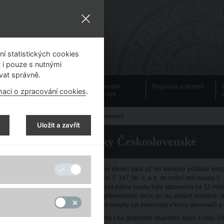
í statistických cookies
 i pouze s nutnými
vat správně.
Emisní činnost
Bezhotovostní
Regulace a dohled
maci o zpracování cookies
.
platební styk
slovenská
> Akcie Národní banky Československé
Uložit a zavřít
Akcie Národní banky Československé
třední cedulová banka nového státního útvaru byla již od samého počátku konc
erých měla být zřízena, zakotvoval zákon č. 347 Sb. z. a n. ve znění své novely č. 1
de akciovou společností, přičemž akciová jistina banky byla stanovena na 12 milio
0 tisíc nedělitelných akcií. Rubopisem převoditelné akcie po stu zlatých dolarech (t
ponový arch na doručitele a talon. Akcie musely být evidovány v knize akcionářů 
estižní pozice Národní banky se odrazila i na grafickém ztvárnění akcie z roku 192