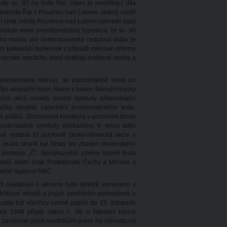
 sv. Jiří na hoře Říp. Výjev je modifikací díla
Jednota Říp v Roudnici nad Labem. Jediný rozdíl
dní znak města Roudnice nad Labem nahradil malý
xistuje velmi pravděpodobná hypotéza, že sv. Jiří
ého motivu pro československý cedulový ústav je
t pro kolkování bankovek v případě měnové reformy
enské republiky, který obtékají rostlinné motivy a
skoslovenskou měnou, se pochopitelně hned po
čku okupační moci. Nejen z budov Národní banky
ích akcií musely zmizet symboly připomínající
čilo obvyklé začernění problematického textu.
ě plášťů. Dochovaná korektura v archivním fondu
eptovatelné symboly odstraněny. K emisi takto
ově vydaná již jazykově česko-německá akcie v
na pravé straně byl český lev zbaven slovenského
o písmeno „Č“. Nejvýraznější změnu kromě textu
 malý státní znak Protektorátu Čechy a Morava a
adné ligaturní NBČ.
dyž nakládání s akciemi bylo striktně vymezeno v
přihlášení vkladů a jiných peněžních pohledávek u
musely být všechny cenné papíry do 15. listopadu
na 1948 přijatý zákon č. 38, o Národní bance
0 zaručoval jejich vlastníkům právo na náhradu od