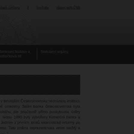
Mapa serveru
X
YouTube
Hlavní web ČNB
Bankovní budovy a
Statutární orgány
pobočková síť
 v tehdejším Československu neznámou institucí.
azně omezeny. Státní banka československá byla
 oběhu, ale současně přímo poskytovala úvěry
1. lednu 1990 byly vytvořeny Komerční banka a
 Jedním z prvních kroků ekonomické reformy po
ému. Tato změna reprezentovala velmi složitý a
1