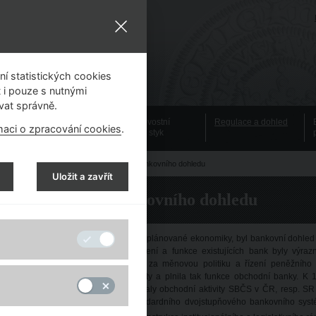
í statistických cookies
 i pouze s nutnými
vat správně.
Emisní činnost
Bezhotovostní
Regulace a dohled
maci o zpracování cookies
.
platební styk
 v porevolučních letech
> Vznik a úkoly bankovního dohledu
Uložit a zavřít
Vznik a úkoly bankovního dohledu
ed rokem 1990, tj. v období centrálně plánované ekonomiky, byl bankovní dohled
nkovnictví podléhalo centrálnímu řízení a funkce existujících bank byly výr
jenom emisní bankou zodpovídající za měnovou politiku a řízení peněžního
spodářským subjektům, vedla jim účty a plnila tak funkce obchodní banky. K 
eobecná úvěrová banka, které převzaly obchodní aktivity SBČS v ČR, resp. SR
stopadu 1989 pak bylo vytvoření standardního dvojstupňového bankovního syst