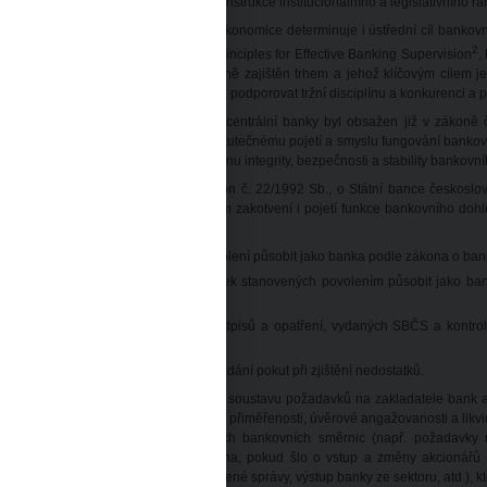
zikový manévr, jehož součástí byla rekonstrukce institucionálního a legislativního r
le a význam bankovního systému v ekonomice determinuje i ústřední cíl bankovn
2
l své vyjádření v dokumentech Core Principles for Effective Banking Supervision
,
 „veřejný statek“, který nemůže být plně zajištěn trhem a jehož klíčovým cílem 
stému. Bankovní dohled by měl rovněž podporovat tržní disciplínu a konkurenci a pr
nkovní dohled jako jedna z činností centrální banky byl obsažen již v zákoně 
BČS), jeho obsah však neodpovídal skutečnému pojetí a smyslu fungování bankovn
nkovního podnikání a zajišťovat ochranu integrity, bezpečnosti a stability bankovní
 1. února 1992 nabyly účinnosti zákon č. 22/1992 Sb., o Státní bance českoslo
amenaly významnou změnu v právním zakotvení i pojetí funkce bankovního dohl
hledu:
posuzování žádostí o udělení povolení působit jako banka podle zákona o ban
dohled nad dodržováním podmínek stanovených povolením působit jako ban
zvláštních zákonů,
kontrola dodržování právních předpisů a opatření, vydaných SBČS a kontrol
takové kontrole zmocněna,
ukládání opatření k nápravě a ukládání pokut při zjištění nedostatků.
 počátku 90. let SBČS vytvořila první soustavu požadavků na zakladatele bank a
nk, která se týkala zejména kapitálové přiměřenosti, úvěrové angažovanosti a likvid
avní požadavky tehdejších evropských bankovních směrnic (např. požadavky na
roveň trpěl řadou nedostatků (zejména, pokud šlo o vstup a změny akcionářů a 
uhlasů, nápravná opatření, institut nucené správy, výstup banky ze sektoru, atd.), 