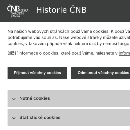
Na našich webových stránkách používáme cookies. K používán
potřebujeme váš souhlas. Naše webové stránky můžete užívat
cookies; v takovém případě však některé služby nemusí fungo
Dějiny instituce
Měnová politika
Bližší informace o cookies, které používáme, naleznete v
Infor
Historie ČNB
>
Regulace a dohled
>
Regulace a dohled
Přijmout všechny cookies
Odmítnout všechny cookies
Regulace finančního trhu
1900 - 1939
Počátky regulace a dohledu
1939 - 1945
Nutné cookies
Př
Centralizace regulace a dohledu
Ba
ne
1945 - 1948
Regulace a dohled po obnovení ČSR
ho
Statistické cookies
Vš
1948 - 1965
li
Regulace a dohled po koncentraci
finančního systému