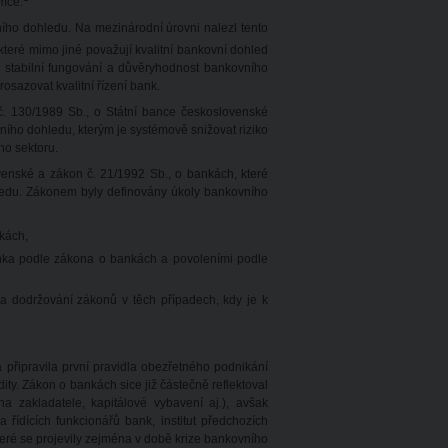
ámce.
ího dohledu. Na mezinárodní úrovni nalezl tento
 které mimo jiné považují kvalitní bankovní dohled
je stabilní fungování a důvěryhodnost bankovního
osazovat kvalitní řízení bank.
č. 130/1989 Sb., o Státní bance československé
ího dohledu, kterým je systémově snižovat riziko
ho sektoru.
venské a zákon č. 21/1992 Sb., o bankách, které
edu. Zákonem byly definovány úkoly bankovního
kách,
ka podle zákona o bankách a povoleními podle
a dodržování zákonů v těch případech, kdy je k
 připravila první pravidla obezřetného podnikání
ity. Zákon o bankách sice již částečně reflektoval
 zakladatele, kapitálové vybavení aj.), avšak
řídících funkcionářů bank, institut předchozích
které se projevily zejména v době krize bankovního