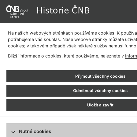
Na našich webových stránkách používáme cookies. K používán
potřebujeme váš souhlas. Naše webové stránky můžete užívat
cookies; v takovém případě však některé služby nemusí fungo
Dějiny instituce
Měnová politika
Emisní činnost
Be
Bližší informace o cookies, které používáme, naleznete v
Infor
pla
Historie ČNB
>
Měnová politika
> Průřezová témata > Ekonomický vývoj na území České re
Přijmout všechny cookies
Měnová politika
Ekonomický vývo
1919 - 1929
Odmítnout všechny cookies
Vznik a stabilizace samostatné
československé měny
Rozvinutý průmysl na území Če
Uložit a zavřít
1929 - 1939
přeorientován na válečnou výrobu,
Období zlaté měny
podmínkách. Suroviny byly nedos
1939 - 1945
přídělový systém. Cenová hladina 
Měnová politika v období okupace
osmkrát, zatímco mzdy jen třikrát
Nutné cookies
vyšší. V důsledku potřeby financova
1945 - 1953
Rakousko-uherské centrální (tzv. 
Poválečná měnová politika