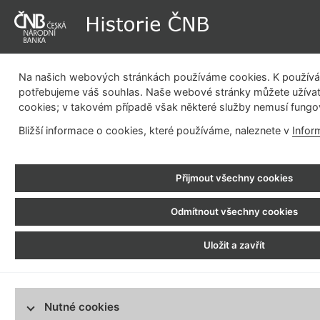
Na našich webových stránkách používáme cookies. K používán
potřebujeme váš souhlas. Naše webové stránky můžete užívat
cookies; v takovém případě však některé služby nemusí fungo
Dějiny instituce
Měnová politika
Emisní činnost
Be
Bližší informace o cookies, které používáme, naleznete v
Infor
pla
Historie ČNB
>
Bankovní budovy a pobočková síť
> Vývoj pobočkové sítě > Období 1958 -
Přijmout všechny cookies
1919 - 1926
Období 1919 - 1926
1958 - 1965
Odmítnout všechny cookies
Období 1958 - 1
1926 - 1938
Období 1926 - 1938
Uložit a zavřít
1938 - 1939
Období 1938 - 1939
Zásadní změny v organizaci poboč
důsledkem reforem na celostátní 
1939 - 1945
průmyslových podniků, když vznik
Období 1939 - 1945
které se nyní dělily dle funkce na
Nutné cookies
1945 - 1950
obvodní), se musely přizpůsobit ex
Období 1945 - 1950