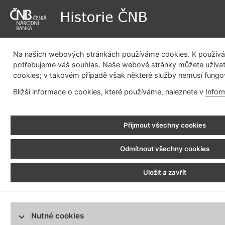
Na našich webových stránkách používáme cookies. K používán
potřebujeme váš souhlas. Naše webové stránky můžete užívat
cookies; v takovém případě však některé služby nemusí fungo
Dějiny instituce
Měnová politika
Emisní činnost
Be
Bližší informace o cookies, které používáme, naleznete v
Infor
pla
Historie ČNB
>
Bankovní budovy a pobočková síť
> Vývoj pobočkové sítě > Období 1970 -
Přijmout všechny cookies
1919 - 1926
Období 1919 - 1926
1970 - 1989
Odmítnout všechny cookies
Období 1970 - 1
1926 - 1938
Období 1926 - 1938
Uložit a zavřít
1938 - 1939
Období 1938 - 1939
Realizace ustanovení ústavního 
československé č. 144/1970 Sb. se
1939 - 1945
Organizačními jednotkami banky by
Období 1939 - 1945
a hlavní ústav pro Slovenskou repub
Nutné cookies
1945 - 1950
a jiné organizační jednotky, jež b
Období 1945 - 1950