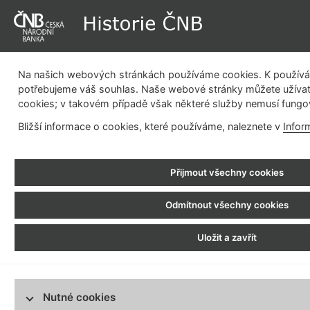
Na našich webových stránkách používáme cookies. K používán
potřebujeme váš souhlas. Naše webové stránky můžete užívat
cookies; v takovém případě však některé služby nemusí fungo
Dějiny instituce
Měnová politika
Emisní činnost
Be
Bližší informace o cookies, které používáme, naleznete v
Infor
pla
Historie ČNB
>
Emisní činnost
> Měnová odluka
Přijmout všechny cookies
Emisní činnost
1919 - 1919
1918 - 1918
Odmítnout všechny cookies
Měnová odluka
Poukázky Zemské banky království
Českého
Uložit a zavřít
1918 - 1919
Rakousko-uherská korunová měna
Zejména vzhledem k závislosti na
nevýhodnému měnovému propojení 
1919 - 1919
ministerstvo financí k vytvo
Měnová odluka
jednostranného oddělení od mě
Nutné cookies
1919 - 1926
Jednalo se o organizačně složitou
Bankovní úřad ministerstva financí