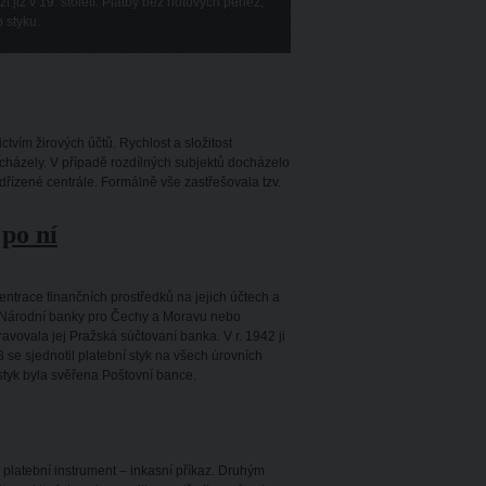
již v 19. století. Platby bez hotových peněz,
 styku.
ctvím žirových účtů. Rychlost a složitost
cházely. V případě rozdílných subjektů docházelo
řízené centrále. Formálně vše zastřešovala tzv.
 po ní
ntrace finančních prostředků na jejich účtech a
ko Národní banky pro Čechy a Moravu nebo
avovala jej Pražská súčtovaní banka. V r. 1942 ji
se sjednotil platební styk na všech úrovních
styk byla svěřena Poštovní bance.
platební instrument – inkasní příkaz. Druhým