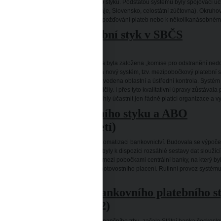
lo vytvoření tzv. okruhového platebního styku. Podstatou systému byly spojovací účt
dnotlivých okruhů (okresní pobočky, kraje, Slovensko, celostátní zúčtovna). Okruhov
ybám. Docházelo proto k výraznému zpožďování plateb nebo k několikanásobném
ezipobočkový platební styk v SBČS
1952 – 1960)
ž v únoru 1952 byla situace neúnosná a byla založena „komise pro odstranění nedo
olupráci se sovětskými poradci navrhla nový systém, tzv. mezipobočkový platební s
ntrálními účtovnami. Místo nich byla zavedena oblastní a ústřední kontrola. Systém
šeny formy a procesy, které se neosvědčily. I přes tyto kvalitativní úpravy zůstávala
hledem SBČS zúčtovny, kterých se mohly účastnit jen řádně platící organizace a 
utomatizace platebního styku a ABO
70. – 80. léta 20. století)
 přelomu 60. a 70. let došlo k první automatizaci bankovnictví. Budovala se výpoče
ájemně se propojovala. Od roku 1974 byly k dispozici rozsáhlé sestavy dat sloužící
75 byl vytvořen přímý zúčtovací okruh mezi pobočkami centrální banky, na který byl
ložen základ pro moderní systém bezhotovostního placení. Rutinní provoz systém
uštěn v roce 1980.
znik systému mezibankovního platebního s
počátek 90. let – 1992)