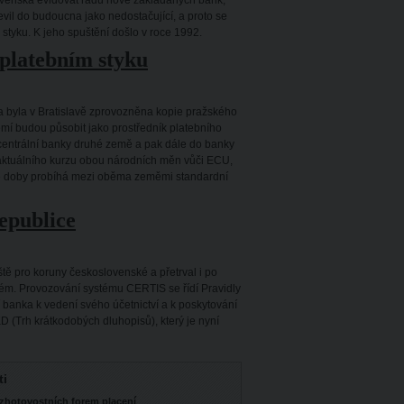
lovenská evidovat řadu nově zakládaných bank,
evil do budoucna jako nedostačující, a proto se
styku. K jeho spuštění došlo v roce 1992.
platebním styku
ka byla v Bratislavě zprovozněna kopie pražského
mí budou působit jako prostředník platebního
 centrální banky druhé země a pak dále do banky
i aktuálního kurzu obou národních měn vůči ECU,
 té doby probíhá mezi oběma zeměmi standardní
epublice
ště pro koruny československé a přetrval i po
ém. Provozování systému CERTIS se řídí Pravidly
 banka k vedení svého účetnictví a k poskytování
 (Trh krátkodobých dluhopisů), který je nyní
ti
zhotovostních forem placení