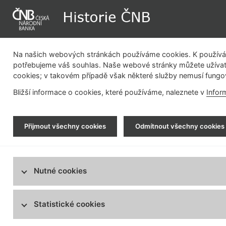
Na našich webových stránkách používáme cookies. K používán
potřebujeme váš souhlas. Naše webové stránky můžete užívat
cookies; v takovém případě však některé služby nemusí fungo
Dějiny instituce
Měnová politika
Bližší informace o cookies, které používáme, naleznete v
Infor
Historie ČNB
> Bezhotovostní platební styk
Přijmout všechny cookies
Odmítnout všechny cookies
Bezhotovostní platební styk
1900 - 1939
Vývoj platebního styku do roku 1939
1939 - 1950
Nutné cookies
Platební styk během II. světové války a
těsně po ní
1950 - 1952
Statistické cookies
Okruhový platební styk v SBČS
1952 - 1960
Mezipobočkový platební styk v SBČS