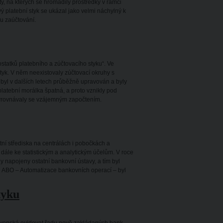
y, na kterých se hromadily prostředky v rámci
ý platební styk se ukázal jako velmi náchylný k
u zaúčtování.
statků platebního a zúčtovacího styku“. Ve
tyk. V něm neexistovaly zúčtovací okruhy s
 byl v dalších letech průběžně upravován a byly
 platební morálka špatná, a proto vznikly pod
vyrovnávaly se vzájemným započtením.
tní střediska na centrálách i pobočkách a
 dále ke statistickým a analytickým účelům. V roce
y napojeny ostatní bankovní ústavy, a tím byl
u ABO – Automatizace bankovních operací – byl
tyku