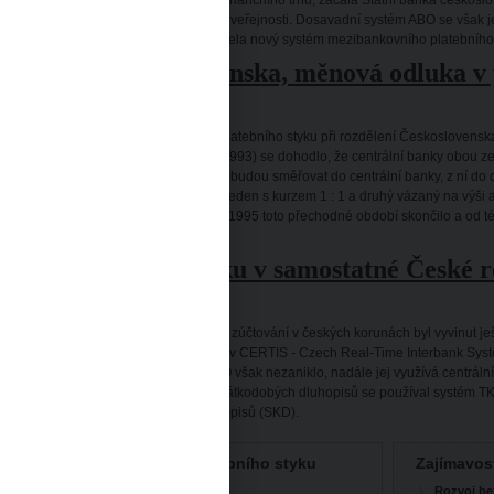
pádem totalitního režimu a otevřením finančního trhu, začala Státní banka českos
eré také chtěly začít nabízet své služby veřejnosti. Dosavadní systém ABO se však j
ntrální banka rozhodla přistoupit na zcela nový systém mezibankovního platebního 
ozdělení Československa, měnová odluka v 
1993 – 1995)
ko prvotní krok pro kompletní odluku platebního styku při rozdělení Českoslovens
stému. S koncem měnové unie (únor 1993) se dohodlo, že centrální banky obou ze
yku: platby ze všech bank vlastní země budou směřovat do centrální banky, z ní do
čení. Existovaly dva zúčtovací okruhy, jeden s kurzem 1 : 1 a druhý vázaný na výš
hdejší virtuální evropské měně. V roce 1995 toto přechodné období skončilo a od
atební styk.
ývoj platebního styku v samostatné České r
1993 – současnost)
atební systém zajišťující mezibankovní zúčtování v českých korunách byl vyvinut je
zdělení země. Používá se pro něj název CERTIS - Czech Real-Time Interbank Syst
stému CERTIS, které vydala ČNB. ABO však nezaniklo, nadále jej využívá centrální
nkovních služeb státu. Pro evidenci krátkodobých dluhopisů se používal systém TKD
hrazen Systémem krátkodobých dluhopisů (SKD).
Hlavní události historie platebního styku
Zajímavos
Okruhový platební styk v SBČS
Rozvoj be