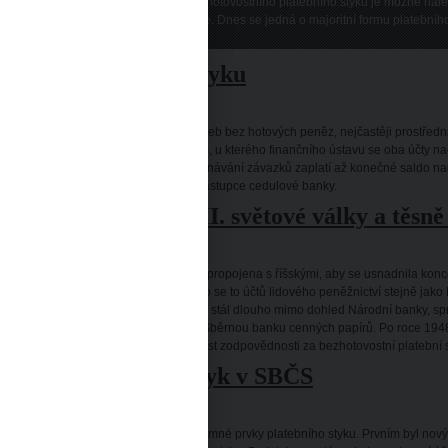
Základní kontury dnešní podoby bezhotovostního platebního styku je možné nalézt 
zaúčtováním, byly stále více oblíbené. Dnes se jedná o majoritní formu platebního
očátky platebního styku
do roku 1939)
19. století došlo k výraznému růstu plateb bez hotových peněz, nejčastěji prostředni
ájemného proúčtování závisela na tom, u kterého finančního ústavu se oba účty na
dohodě, že se místo vzájemného vyrovnávání závazků zaplatí až konečné saldo nad
účtovací sdružení, v jejichž čele stál zástupce cedulové banky.
latební styk během II. světové války a těsně
1939 – 1950)
hem okupace byla většina žirocentrál propojena s říšskými, aby se usnadnila konce
sledně i hladký převod do Říše. Týkalo se to účtů lidového peněžnictví stejně ja
štovní spořitelny. Trh s cennými papíry stál dlouho mimo dohled Národní banky, spr
evzala Národní banka a přetvořila na Sběrnou banku cenných papírů. Po roce 1948 
apř. jednotné účty podniků) a hlavní část zodpovědnosti za bezhotovostní platební 
kruhový platební styk v SBČS
1950 – 1952)
tomto období byly zavedeny dva významné prvky platebního styku. Prvním byl nový 