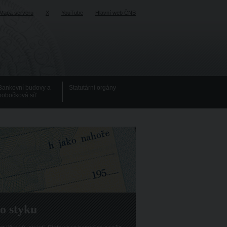
Mapa serveru
X
YouTube
Hlavní web ČNB
Bankovní budovy a
Statutární orgány
pobočková síť
o styku