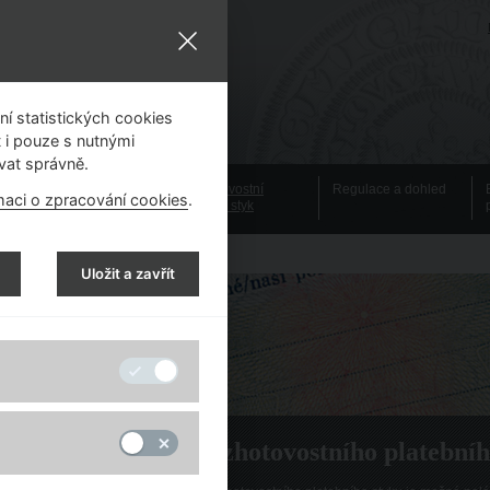
í statistických cookies
 i pouze s nutnými
vat správně.
Emisní činnost
Bezhotovostní
Regulace a dohled
maci o zpracování cookies
.
platební styk
Uložit a zavřít
Historie a vývoj bezhotovostního platebníh