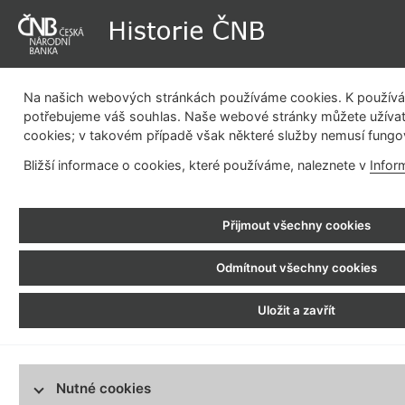
Na našich webových stránkách používáme cookies. K používán
potřebujeme váš souhlas. Naše webové stránky můžete užívat
cookies; v takovém případě však některé služby nemusí fungo
Dějiny instituce
Měnová politika
Emisní činnost
Be
Bližší informace o cookies, které používáme, naleznete v
Infor
pla
Historie ČNB
>
Emisní činnost
> Peněžní reforma 1945 a Národní banka Československá
Přijmout všechny cookies
Emisní činnost
1945 - 1953
1918 - 1918
Odmítnout všechny cookies
Peněžní reforma
Poukázky Zemské banky království
Českého
Uložit a zavřít
1918 - 1919
Rakousko-uherská korunová měna
I přes osvobození a obnovení Čes
oblasti s oběhem platidel několika
1919 - 1919
německé a maďarské), které stále
Měnová odluka
došlo až peněžní reformou vyhláše
Nutné cookies
1919 - 1926
papírová platidla s výjimkou pouk
Bankovní úřad ministerstva financí