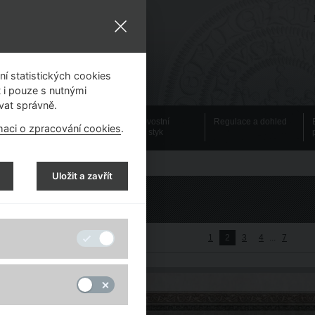
í statistických cookies
 i pouze s nutnými
vat správně.
Emisní činnost
Bezhotovostní
Regulace a dohled
maci o zpracování cookies
.
platební styk
Uložit a zavřít
Dějiny instituce
1
2
3
4
...
7
 začátek