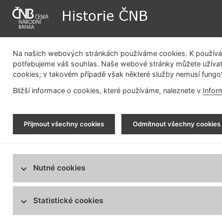
Na našich webových stránkách používáme cookies. K používán
potřebujeme váš souhlas. Naše webové stránky můžete užívat
cookies; v takovém případě však některé služby nemusí fungo
Dějiny instituce
Měnová politika
Bližší informace o cookies, které používáme, naleznete v
Infor
Historie ČNB
> Fotogalerie > Dějiny instituce
Přijmout všechny cookies
Odmítnout všechny cookies
Dějiny instituce
Měnová politika
Emisní činnost
Nutné cookies
na
Bezhotovostní platební styk
Regulace finančního trhu
Statistické cookies
Bankovní budovy
Vývoj pobočkové sítě centrální banky