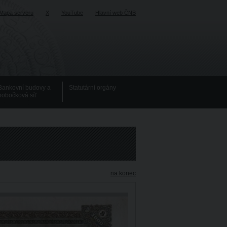
Mapa serveru
X
YouTube
Hlavní web ČNB
Bankovní budovy a
Statutární orgány
pobočková síť
na konec