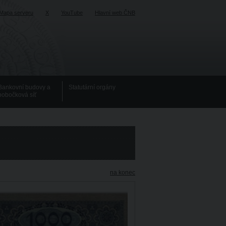
Mapa serveru
X
YouTube
Hlavní web ČNB
Bankovní budovy a
Statutární orgány
pobočková síť
na konec