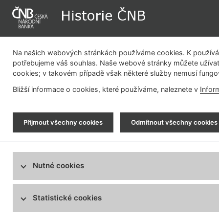
Na našich webových stránkách používáme cookies. K používán
potřebujeme váš souhlas. Naše webové stránky můžete užívat
cookies; v takovém případě však některé služby nemusí fungo
Dějiny instituce
Měnová politika
Bližší informace o cookies, které používáme, naleznete v
Infor
Historie ČNB
> Fotogalerie > Emisní činnost
Přijmout všechny cookies
Odmítnout všechny cookies
Dějiny instituce
Měnová politika
Emisní činnost
Nutné cookies
na
Bezhotovostní platební styk
Regulace finančního trhu
Statistické cookies
Bankovní budovy
Vývoj pobočkové sítě centrální banky