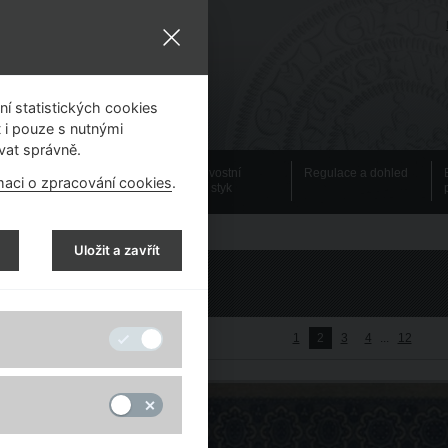
í statistických cookies
 i pouze s nutnými
vat správně.
Emisní činnost
Bezhotovostní
Regulace a dohled
maci o zpracování cookies
.
platební styk
Uložit a zavřít
Emisní činnost
1
2
3
4
...
12
 začátek