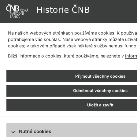
Na našich webových stránkách používáme cookies. K používán
potřebujeme váš souhlas. Naše webové stránky můžete užívat
cookies; v takovém případě však některé služby nemusí fungo
Dějiny instituce
Měnová politika
Emisní činnost
Be
Bližší informace o cookies, které používáme, naleznete v
Infor
pla
Historie ČNB
> Fotogalerie > Emisní činnost
Přijmout všechny cookies
Dějiny instituce
Emisní činnost
Měnová politika
Odmítnout všechny cookies
Emisní činnost
na začátek
Uložit a zavřít
Bezhotovostní platební styk
Regulace finančního trhu
Bankovní budovy
Nutné cookies
Vývoj pobočkové sítě centrální banky