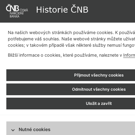
Na našich webových stránkách používáme cookies. K používán
potřebujeme váš souhlas. Naše webové stránky můžete užívat
cookies; v takovém případě však některé služby nemusí fungo
Dějiny instituce
Měnová politika
Emisní činnost
Be
Bližší informace o cookies, které používáme, naleznete v
Infor
pla
Historie ČNB
> Fotogalerie > Vývoj pobočkové sítě centrální banky
Přijmout všechny cookies
Dějiny instituce
Vývoj pobočkové
Měnová politika
Odmítnout všechny cookies
Emisní činnost
na začátek
Uložit a zavřít
Bezhotovostní platební styk
Regulace finančního trhu
Bankovní budovy
Nutné cookies
Vývoj pobočkové sítě centrální banky