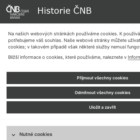
Na našich webových stránkách používáme cookies. K používán
potřebujeme váš souhlas. Naše webové stránky můžete užívat
cookies; v takovém případě však některé služby nemusí fungo
Dějiny instituce
Měnová politika
Emisní činnost
Be
Bližší informace o cookies, které používáme, naleznete v
Infor
pla
Historie ČNB
> Statutární orgány
Přijmout všechny cookies
Složení statutárních orgánů
1919 - 1919
Odmítnout všechny cookies
Rašín Alois
1919 - 1919
Uložit a zavřít
Horáček Cyril
1919 - 1920
Sonntág Kuneš
Složení statutár
1920 - 1921
Nutné cookies
Engliš Karel