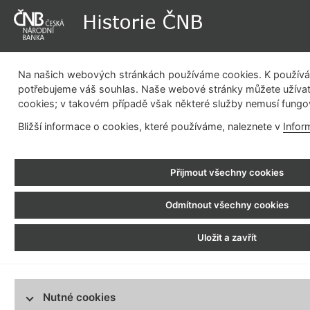
Na našich webových stránkách používáme cookies. K používán
potřebujeme váš souhlas. Naše webové stránky můžete užívat
cookies; v takovém případě však některé služby nemusí fungo
Dějiny instituce
Měnová politika
Emisní činnost
Be
Bližší informace o cookies, které používáme, naleznete v
Infor
pla
Historie ČNB
> Fotogalerie >
Bankovní budovy
> Rekonstrukce budovy Na Příkopě
Přijmout všechny cookies
Dějiny instituce
Rekonstrukce bu
Měnová politika
Odmítnout všechny cookies
Emisní činnost
První studii zabývající se rekonst
Uložit a zavřít
Bezhotovostní platební styk
Sdružení projektových kanceláří A
stavební povolení byla pověřena
Regulace finančního trhu
generálního projektanta Rekonst
Bankovní budovy
vypracovat dokumentaci pro výběr
Nutné cookies
POZEMNÍ STAVBY ZLÍN – GROUP, a. s
Bredovská ulice
provést vlastní stavbu s uvedení