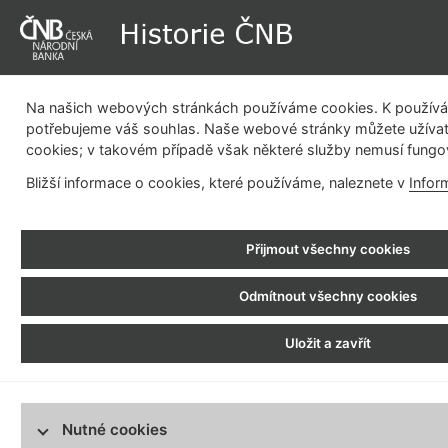
Na našich webových stránkách používáme cookies. K používán
potřebujeme váš souhlas. Naše webové stránky můžete užívat
cookies; v takovém případě však některé služby nemusí fungo
Dějiny instituce
Měnová politika
Emisní činnost
Be
Bližší informace o cookies, které používáme, naleznete v
Infor
pla
Historie ČNB
>
Statutární orgány
> Pospíšil Vilém
Přijmout všechny cookies
Složení statutárních orgánů
1926 - 1934
1919 - 1919
Odmítnout všechny cookies
Pospíšil Vilém
Rašín Alois
1919 - 1919
Uložit a zavřít
Horáček Cyril
Narozen 5. 5. 1873 v Novém Rychno
1919 - 1920
český národohospodář, právník a
Sonntág Kuneš
Ferdinandově universitě v Praze
1920 - 1921
spořitelny Pražské, v níž zastáva
Nutné cookies
Engliš Karel
post vrchního ředitele. Za 1. svě