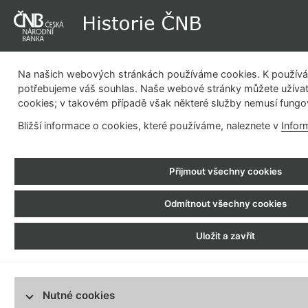
Na našich webových stránkách používáme cookies. K používán
potřebujeme váš souhlas. Naše webové stránky můžete užívat
cookies; v takovém případě však některé služby nemusí fungo
Dějiny instituce
Měnová politika
Emisní činnost
Be
Bližší informace o cookies, které používáme, naleznete v
Infor
pla
Historie ČNB
>
Statutární orgány
> Potáč Svatopluk
Přijmout všechny cookies
Složení statutárních orgánů
1988 - 1989
1919 - 1919
Odmítnout všechny cookies
Potáč Svatopluk
Rašín Alois
1919 - 1919
Uložit a zavřít
Horáček Cyril
Narozen 24. 3. 1925 v Tupci (ok
1919 - 1920
hospodářský a státní činitel. P
Sonntág Kuneš
závodech (později Svit, n. p.) ve Zl
1920 - 1921
roce 1951 absolvoval Ústřední děl
Nutné cookies
Engliš Karel
1952 pracoval ve Státní bance če